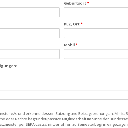
Geburtsort
*
PLZ, Ort
*
Mobil
*
nigungen:
ünster e.V. und erkenne dessen Satzung und Beitragsordnung an. Mir ist
che oder Rechte begründet(passive Mitgliedschaft im Sinne der Bundessatz
atzmeister per SEPA-Lastschriftverfahren zu Semesterbeginn eingezoge